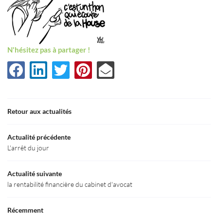
N'hésitez pas à partager !
Une question
Retour aux actualités
Accueil
Actualité précédente
03 80 55 50 5
L'arrêt du jour
Le Cabinet
Actualité suivante
aines d’Expertise
la rentabilité financière du cabinet d'avocat
Actualités
Récemment
Restez infor