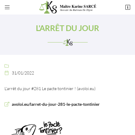


49 rue de Montchapet
21000 Dijon
L'ARRÊT DU JOUR
03 80 55 50 54

31/01/2022

L'arrêt du jour #281 Le pacte tontinier ! (avoloi.eu)
Adresse email de réception

avoloi.eu/larret-du-jour-281-le-pacte-tontinier
En cochant cette case, vous consentez à recevoir nos propositions commerciales à
l'adresse email indiqué ci-dessus. Vous pouvez vous désinscrire à tout moment en
utilisant
le formulaire de désinscription
.
INSCRIPTION