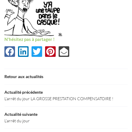
N'hésitez pas à partager !
Une question
Retour aux actualités
Accueil
03 80 55 50 5
Actualité précédente
Le Cabinet
L'arrêt du jour LA GROSSE PRESTATION COMPENSATOIRE !
aines d’Expertise
Actualité suivante
L'arrêt du jour
Actualités