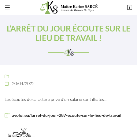


49 rue de Montchapet
21000 Dijon
L’ARRÊT DU JOUR ÉCOUTE SUR LE
03 80 55 50 54
LIEU DE TRAVAIL !

20/04/2022

Adresse email de réception

Les écoutes de caractère privé d'un salarié sont illicites...
En cochant cette case, vous consentez à recevoir nos propositions commerciales à
l'adresse email indiqué ci-dessus. Vous pouvez vous désinscrire à tout moment en
avoloi.eu/larret-du-jour-287-ecoute-sur-le-lieu-de-travail
utilisant
le formulaire de désinscription
.
INSCRIPTION