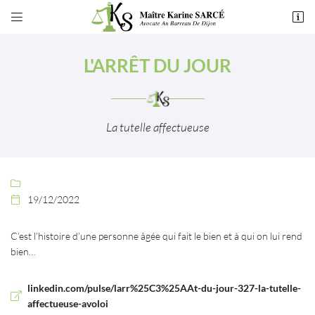


49 rue de Montchapet
21000 Dijon
L'ARRÊT DU JOUR
03 80 55 50 54
La tutelle affectueuse

19/12/2022

Adresse email de réception

C’est l’histoire d’une personne âgée qui fait le bien et à qui on lui rend
En cochant cette case, vous consentez à recevoir nos propositions commerciales à
bien…
l'adresse email indiqué ci-dessus. Vous pouvez vous désinscrire à tout moment en
utilisant
le formulaire de désinscription
.
linkedin.com/pulse/larr%25C3%25AAt-du-jour-327-la-tutelle-
INSCRIPTION
affectueuse-avoloi