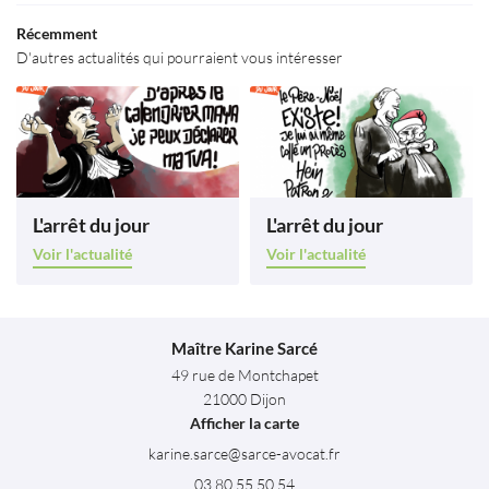
Restez infor
Récemment
Avis
D'autres actualités qui pourraient vous intéresser
INSCRIPTION NEWS
Contact
ESPACE PRO
Rejoignez-nous
L'arrêt du jour
L'arrêt du jour
Voir l'actualité
Voir l'actualité
Maître Karine Sarcé
49 rue de Montchapet
21000 Dijon
Afficher la carte
03 80 55 50 54