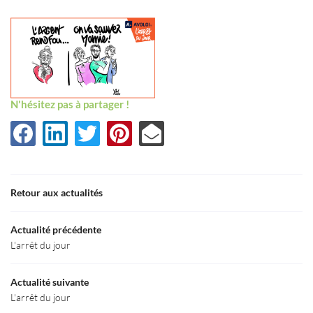
N'hésitez pas à partager !
Une question
Retour aux actualités
Accueil
03 80 55 50 5
Actualité précédente
Le Cabinet
L'arrêt du jour
aines d’Expertise
Actualité suivante
L'arrêt du jour
Actualités