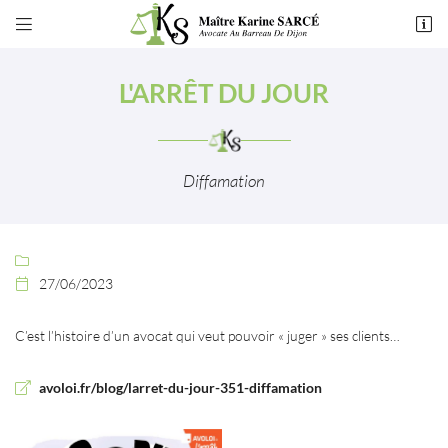


49 rue de Montchapet
21000 Dijon
L'ARRÊT DU JOUR
03 80 55 50 54
Diffamation

27/06/2023

Adresse email de réception

C’est l’histoire d’un avocat qui veut pouvoir « juger » ses clients…
En cochant cette case, vous consentez à recevoir nos propositions commerciales à
l'adresse email indiqué ci-dessus. Vous pouvez vous désinscrire à tout moment en
utilisant
le formulaire de désinscription
.
avoloi.fr/blog/larret-du-jour-351-diffamation
INSCRIPTION