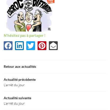
N'hésitez pas à partager !
Une question
Retour aux actualités
Accueil
03 80 55 50 5
Actualité précédente
Le Cabinet
L'arrêt du jour
aines d’Expertise
Actualité suivante
L'arrêt du jour
Actualités