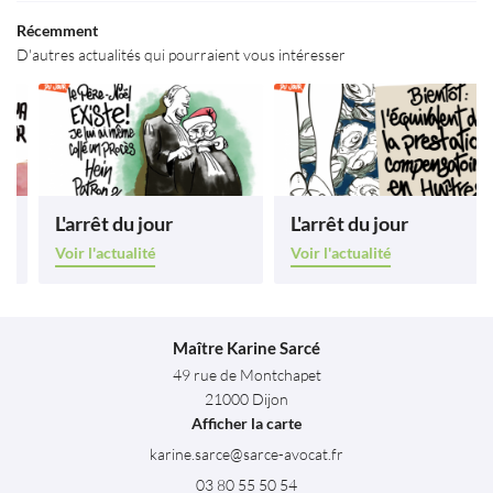
Restez infor
Récemment
Avis
D'autres actualités qui pourraient vous intéresser
INSCRIPTION NEWS
Contact
ESPACE PRO
Rejoignez-nous
L'arrêt du jour
L'arrêt du jour
Voir l'actualité
Voir l'actualité
Maître Karine Sarcé
49 rue de Montchapet
21000 Dijon
Afficher la carte
03 80 55 50 54