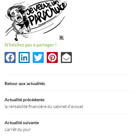
N'hésitez pas à partager !
Une question
Retour aux actualités
Accueil
03 80 55 50 5
Actualité précédente
Le Cabinet
la rentabilité financière du cabinet d'avocat
aines d’Expertise
Actualité suivante
L'arrêt du jour
Actualités