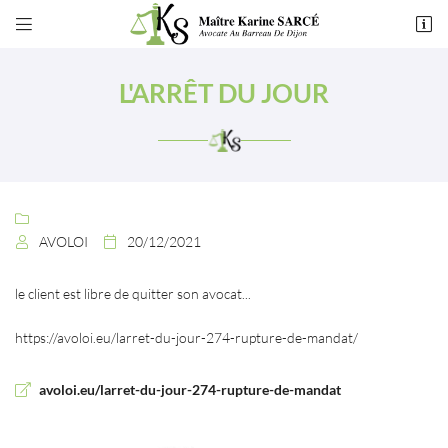


49 rue de Montchapet
21000 Dijon
L'ARRÊT DU JOUR
03 80 55 50 54

AVOLOI
20/12/2021


le client est libre de quitter son avocat...
Adresse email de réception

https://avoloi.eu/larret-du-jour-274-rupture-de-mandat/
En cochant cette case, vous consentez à recevoir nos propositions commerciales à
l'adresse email indiqué ci-dessus. Vous pouvez vous désinscrire à tout moment en
utilisant
le formulaire de désinscription
.
avoloi.eu/larret-du-jour-274-rupture-de-mandat
INSCRIPTION