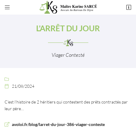


49 rue de Montchapet
21000 Dijon
L'ARRÊT DU JOUR
03 80 55 50 54
Viager Contesté

21/08/2024

Adresse email de réception

C’est l’histoire de 2 héritiers qui contestent des prêts contractés par
En cochant cette case, vous consentez à recevoir nos propositions commerciales à
leur père…
l'adresse email indiqué ci-dessus. Vous pouvez vous désinscrire à tout moment en
utilisant
le formulaire de désinscription
.
avoloi.fr/blog/larret-du-jour-386-viager-conteste
INSCRIPTION