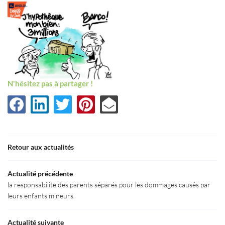
N'hésitez pas à partager !
Une question
Retour aux actualités
Accueil
03 80 55 50 5
Actualité précédente
Le Cabinet
la responsabilité des parents séparés pour les dommages causés par
leurs enfants mineurs.
aines d’Expertise
Actualité suivante