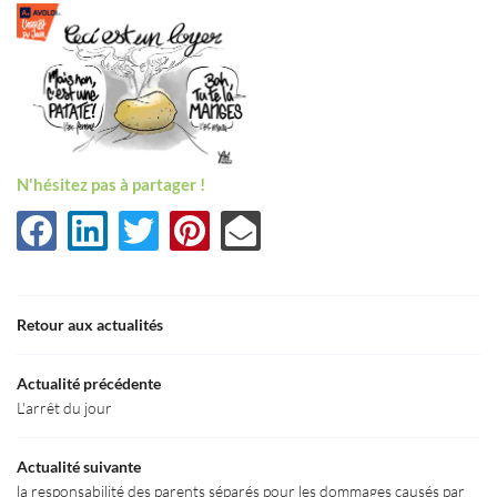
N'hésitez pas à partager !
Une question
Retour aux actualités
Accueil
03 80 55 50 5
Actualité précédente
Le Cabinet
L'arrêt du jour
aines d’Expertise
Actualité suivante
la responsabilité des parents séparés pour les dommages causés par