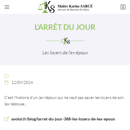


49 rue de Montchapet
21000 Dijon
L'ARRÊT DU JOUR
03 80 55 50 54
Les loyers de l’ex-époux

12/09/2024

Adresse email de réception

C’est l’histoire d’un (ex-)époux qui ne veut pas payer les loyers de son
En cochant cette case, vous consentez à recevoir nos propositions commerciales à
(ex-)épouse…
l'adresse email indiqué ci-dessus. Vous pouvez vous désinscrire à tout moment en
utilisant
le formulaire de désinscription
.
avoloi.fr/blog/larret-du-jour-388-les-loyers-de-lex-epoux
INSCRIPTION